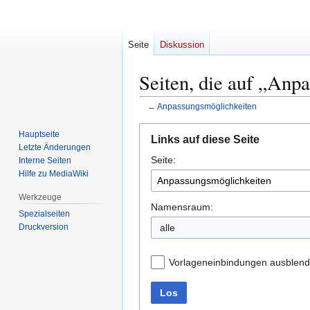
Seite
Diskussion
Seiten, die auf „Anp
←
Anpassungsmöglichkeiten
Zur
Zur
Hauptseite
Links auf diese Seite
Navigation
Suche
Letzte Änderungen
Seite:
springen
springen
Interne Seiten
Hilfe zu MediaWiki
Werkzeuge
Namensraum:
Spezialseiten
Druckversion
alle
Vorlageneinbindungen ausblen
Los