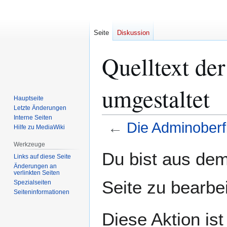
Seite
Diskussion
Quelltext de
umgestaltet
Hauptseite
Letzte Änderungen
Interne Seiten
←
Die Adminoberf
Hilfe zu MediaWiki
Werkzeuge
Zur
Zur
Du bist aus dem
Links auf diese Seite
Navigation
Suche
Änderungen an
springen
springen
verlinkten Seiten
Seite zu bearbe
Spezialseiten
Seiten­­informationen
Diese Aktion is