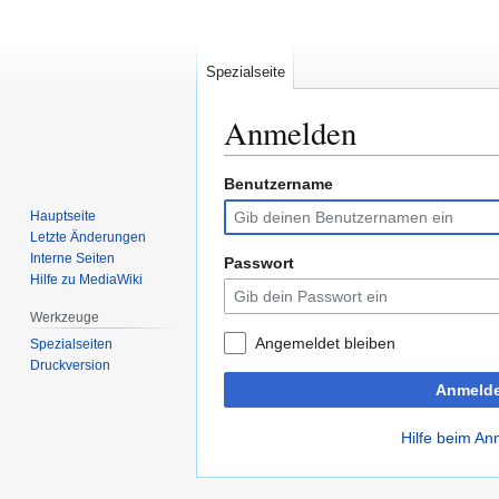
Spezialseite
Anmelden
Benutzername
Zur
Zur
Navigation
Suche
Hauptseite
springen
springen
Letzte Änderungen
Interne Seiten
Passwort
Hilfe zu MediaWiki
Werkzeuge
Angemeldet bleiben
Spezialseiten
Druckversion
Anmeld
Hilfe beim A