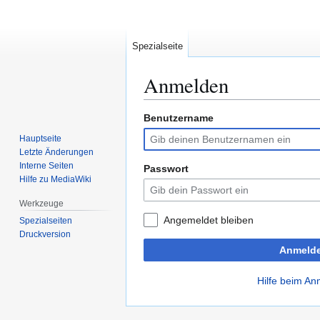
Spezialseite
Anmelden
Benutzername
Zur
Zur
Navigation
Suche
Hauptseite
springen
springen
Letzte Änderungen
Interne Seiten
Passwort
Hilfe zu MediaWiki
Werkzeuge
Angemeldet bleiben
Spezialseiten
Druckversion
Anmeld
Hilfe beim A