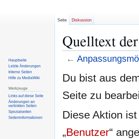
Seite
Diskussion
Quelltext de
←
Anpassungsmög
Hauptseite
Letzte Änderungen
Zur
Zur
Interne Seiten
Du bist aus dem
Hilfe zu MediaWiki
Navigation
Suche
springen
springen
Werkzeuge
Seite zu bearbe
Links auf diese Seite
Änderungen an
verlinkten Seiten
Diese Aktion is
Spezialseiten
Seiten­­informationen
„
Benutzer
“ ang